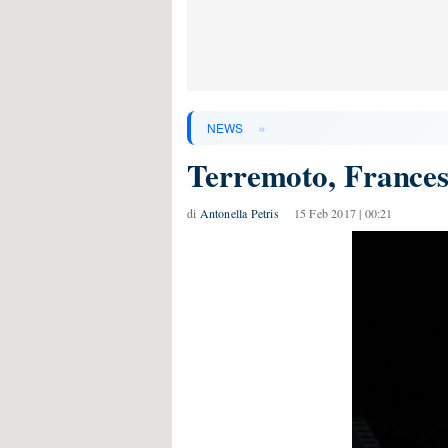
»
NEWS
Terremoto, Francesc
di
Antonella Petris
15 Feb 2017 | 00:21