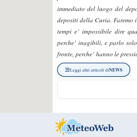
immediato del luogo del depos
depositi della Curia. Faremo il
tempi e’ impossibile dire qu
perche’ inagibili, e parlo sol
fronte, perche’ hanno le pressi
NEWS
Leggi altri articoli di