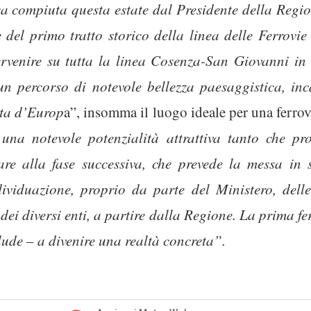
osa compiuta questa estate dal Presidente della Regi
ne del primo tratto storico della linea delle Ferrovi
rvenire su tutta la linea Cosenza-San Giovanni in 
n percorso di notevole bellezza paesaggistica, inc
ita d’Europ
a”, insomma il luogo ideale per una ferrovi
una notevole potenzialità attrattiva tanto che pr
e alla fase successiva, che prevede la messa in si
ndividuazione, proprio da parte del Ministero, delle
dei diversi enti, a partire dalla Regione. La prima fer
lude – a divenire una realtà concreta”.