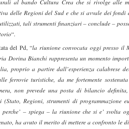
turali al bando Cultura Crea che si rivolge alle 
eativa delle Regioni del Sud e che si avvale dei fon
ilizzati, tali strumenti finanziari – conclude – pos
itorio
“.
ata del Pd, “
la riunione convocata oggi presso il M
ria Dorina Bianchi rappresenta un momento importa
talia, proprio a partire dall’esperienza calabrese 
ulle ferrovie turistiche, da me fortemente sostenu
era, non prevede una posta di bilancio definita,
ti (Stato, Regioni, strumenti di programmazione e
 perche’ – spiega – la riunione che si e’ svolta og
nato, ha avuto il merito di mettere a confronto le div