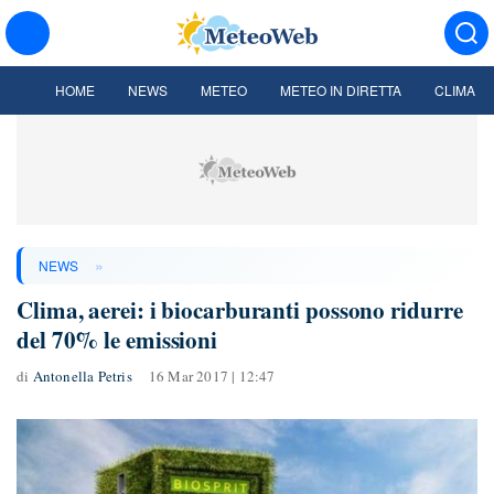
HOME
NEWS
METEO
METEO IN DIRETTA
CLIMA
»
NEWS
Clima, aerei: i biocarburanti possono ridurre
del 70% le emissioni
di
Antonella Petris
16 Mar 2017 | 12:47