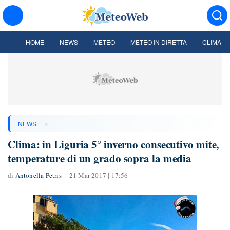
HOME
NEWS
METEO
METEO IN DIRETTA
CLIMA
»
NEWS
Clima: in Liguria 5° inverno consecutivo mite,
temperature di un grado sopra la media
di
Antonella Petris
21 Mar 2017 | 17:56