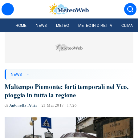
HOME
NEWS
METEO
METEO IN DIRETTA
CLIMA
»
NEWS
Maltempo Piemonte: forti temporali nel Vco,
pioggia in tutta la regione
di
Antonella Petris
21 Mar 2017 | 17:26