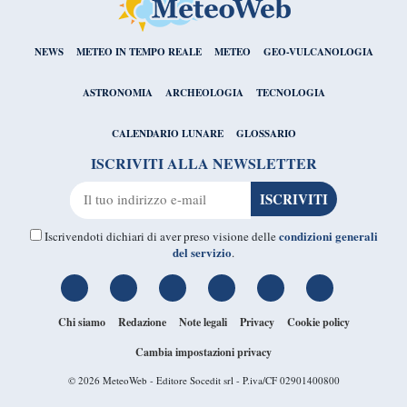
NEWS
METEO IN TEMPO REALE
METEO
GEO-VULCANOLOGIA
ASTRONOMIA
ARCHEOLOGIA
TECNOLOGIA
CALENDARIO LUNARE
GLOSSARIO
ISCRIVITI ALLA NEWSLETTER
condizioni generali
Iscrivendoti dichiari di aver preso visione delle
del servizio
.
Chi siamo
Redazione
Note legali
Privacy
Cookie policy
Cambia impostazioni privacy
© 2026
MeteoWeb
- Editore Socedit srl - P.iva/CF 02901400800