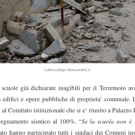
LaPresse/Depo Photos/ABACA
e scuole già dichiarate inagibili per il Terremoto av
a edifici e opere pubbliche di proprieta’ comunale.
al Comitato istituzionale che si e
‘ riunito a Palazzo 
l’adeguamento sismico al 100%. “
Se la scuola non è 
to hanno partecipato tutti i sindaci dei Comuni ins