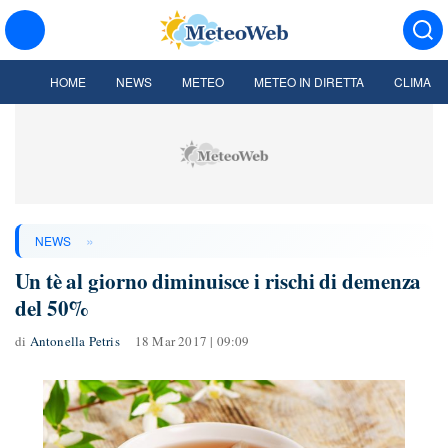
HOME
NEWS
METEO
METEO IN DIRETTA
CLIMA
»
NEWS
Un tè al giorno diminuisce i rischi di demenza
del 50%
di
Antonella Petris
18 Mar 2017 | 09:09