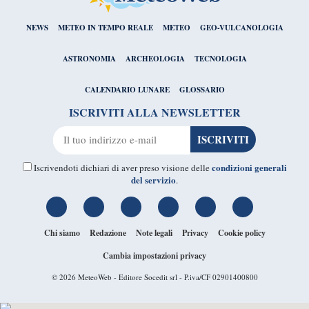
NEWS
METEO IN TEMPO REALE
METEO
GEO-VULCANOLOGIA
ASTRONOMIA
ARCHEOLOGIA
TECNOLOGIA
CALENDARIO LUNARE
GLOSSARIO
ISCRIVITI ALLA NEWSLETTER
condizioni generali
Iscrivendoti dichiari di aver preso visione delle
del servizio
.
Chi siamo
Redazione
Note legali
Privacy
Cookie policy
Cambia impostazioni privacy
© 2026
MeteoWeb
- Editore Socedit srl - P.iva/CF 02901400800