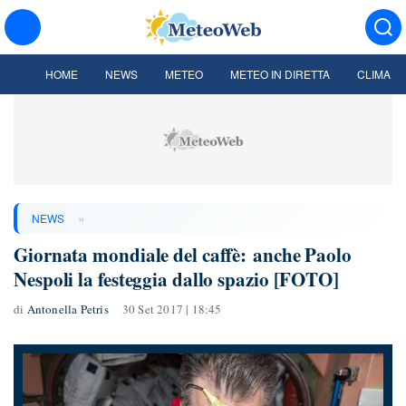
HOME
NEWS
METEO
METEO IN DIRETTA
CLIMA
»
NEWS
Giornata mondiale del caffè: anche Paolo
Nespoli la festeggia dallo spazio [FOTO]
di
Antonella Petris
30 Set 2017 | 18:45