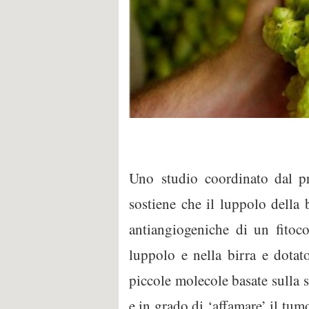
Uno studio coordinato dal pr
sostiene che il luppolo della b
antiangiogeniche di un fitoc
luppolo e nella birra e dotat
piccole molecole basate sulla s
e in grado di ‘affamare’ il tum