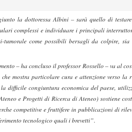
unto la dottoressa Albini – sarà quello di testare i
ri complessi e individuare i principali interruttor
ti-tumorale come possibili bersagli da colpire, sia 
mento – ha concluso il professor Rossello – va al co
à, che mostra particolare cura e attenzione verso la r
la difficile congiuntura economica del paese, utiliz
Ateneo e Progetti di Ricerca di Ateneo) sostiene cost
rche competitive e fruttifere in pubblicazioni di ril
erimento tecnologico quali i brevetti”
.