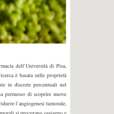
acia dell’Università di Pisa,
ricerca è basata sulle proprietà
e in discrete percentuali nel
 ha permesso di scoprire nuove
 ridurre l’angiogenesi tumorale,
tumorali si procurano ossigeno e