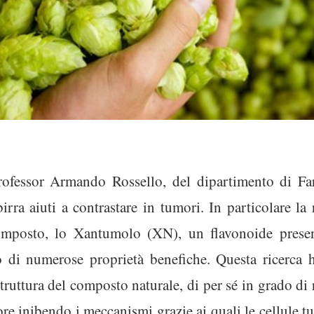
ofessor Armando Rossello, del dipartimento di Farm
irra aiuti a contrastare in tumori. In particolare la 
omposto, lo Xantumolo (XN), un flavonoide present
o di numerose proprietà benefiche. Questa ricerca
truttura del composto naturale, di per sé in grado di
ore inibendo i meccanismi grazie ai quali le cellule 