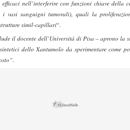
efficaci nell’interferire con funzioni chiave della c
e i vasi sanguigni tumorali), quali la proliferazio
trutture simil-capillari
“.
clude il docente dell’Università di Pisa – aprono la s
intetici dello Xantumolo da sperimentare come pos
costo”.