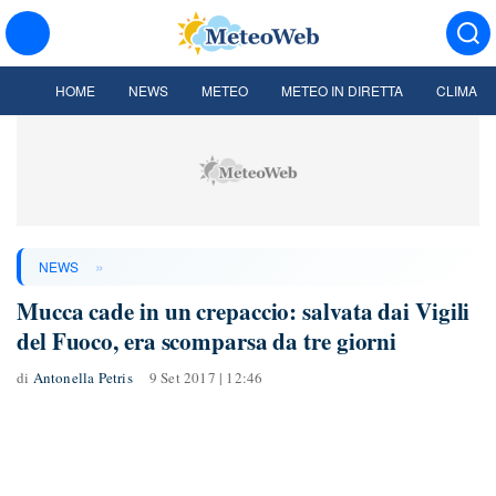
HOME
NEWS
METEO
METEO IN DIRETTA
CLIMA
»
NEWS
Mucca cade in un crepaccio: salvata dai Vigili
del Fuoco, era scomparsa da tre giorni
di
Antonella Petris
9 Set 2017 | 12:46