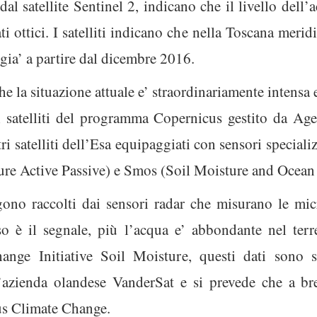
al satellite Sentinel 2, indicano che il livello dell’a
ti ottici. I satelliti indicano che nella Toscana merid
gia’ a partire dal dicembre 2016.
he la situazione attuale e’ straordinariamente intensa 
, i satelliti del programma Copernicus gestito da A
 satelliti dell’Esa equipaggiati con sensori specializ
re Active Passive) e Smos (Soil Moisture and Ocean 
no raccolti dai sensori radar che misurano le mic
nso è il segnale, più l’acqua e’ abbondante nel ter
nge Initiative Soil Moisture, questi dati sono sta
’azienda olandese VanderSat e si prevede che a bre
cus Climate Change.