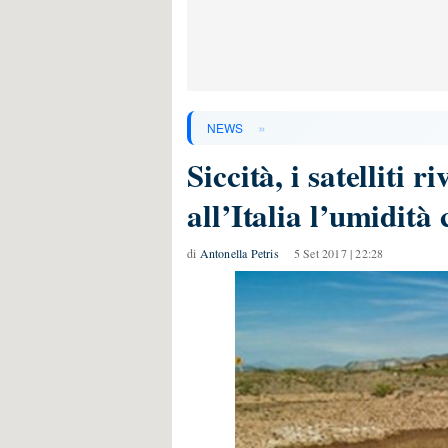
»
NEWS
Siccità, i satelliti 
all’Italia l’umidità 
di
Antonella Petris
5 Set 2017 | 22:28