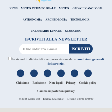
NEWS
METEO IN TEMPO REALE
METEO
GEO-VULCANOLOGIA
ASTRONOMIA
ARCHEOLOGIA
TECNOLOGIA
CALENDARIO LUNARE
GLOSSARIO
ISCRIVITI ALLA NEWSLETTER
condizioni generali
Iscrivendoti dichiari di aver preso visione delle
del servizio
.
Chi siamo
Redazione
Note legali
Privacy
Cookie policy
Cambia impostazioni privacy
© 2026
MeteoWeb
- Editore Socedit srl - P.iva/CF 02901400800