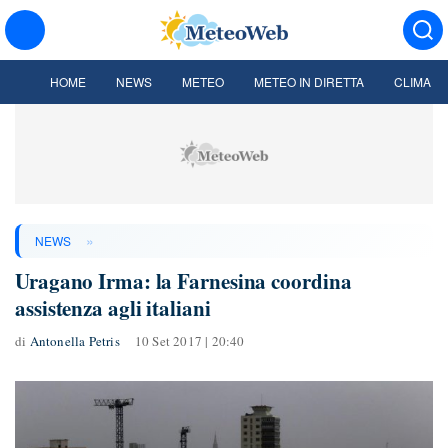
HOME
NEWS
METEO
METEO IN DIRETTA
CLIMA
»
NEWS
Uragano Irma: la Farnesina coordina
assistenza agli italiani
di
Antonella Petris
10 Set 2017 | 20:40