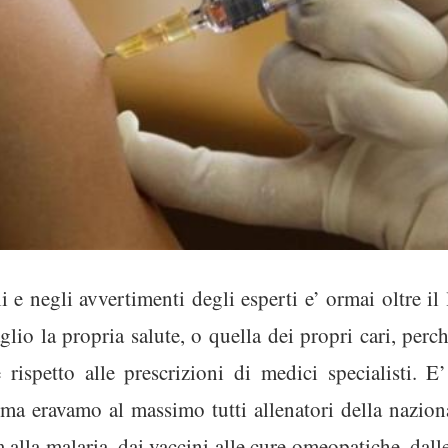
i e negli avvertimenti degli esperti e’ ormai oltre il
lio la propria salute, o quella dei propri cari, perche
 rispetto alle prescr
izioni di medici specialisti. 
ima eravamo al massimo tutti allenatori della naziona
 alla malaria, dai vaccini alle cure omeopatiche, dall