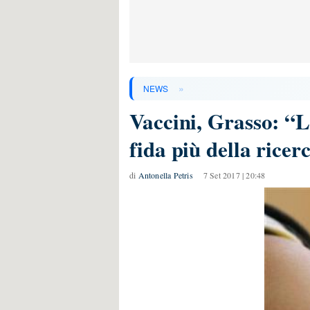
»
NEWS
Vaccini, Grasso: “La
fida più della ricer
di
Antonella Petris
7 Set 2017 | 20:48