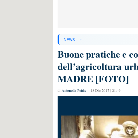
»
NEWS
Buone pratiche e c
dell’agricoltura ur
MADRE [FOTO]
di
Antonella Petris
18 Dic 2017 | 21:49