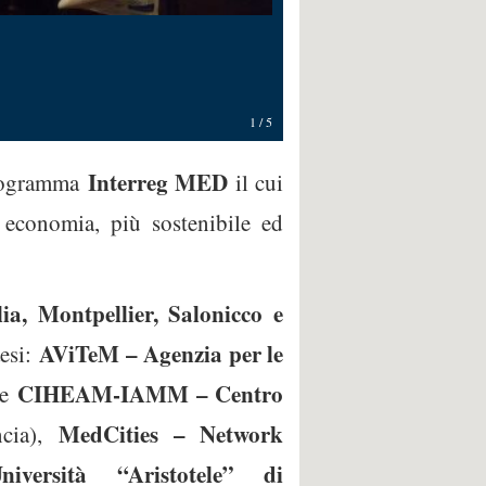
1
/
5
Interreg MED
programma
il cui
conomia, più sostenibile ed
ia, Montpellier, Salonicco e
AViTeM – Agenzia per le
aesi:
CIHEAM-IAMM – Centro
e
MedCities – Network
cia),
niversità “Aristotele” di