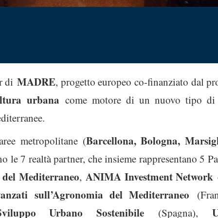
MADRE
er di
, progetto europeo co-finanziato dal 
oltura urbana
come motore di un nuovo tipo di e
diterranee.
Barcellona, Bologna, Marsigl
aree metropolitane (
no le 7 realtà partner, che insieme rappresentano 5 P
li del Mediterraneo
ANIMA Investment Network
,
vanzati sull’Agronomia del Mediterraneo
(Fran
iluppo Urbano Sostenibile
U
(Spagna),