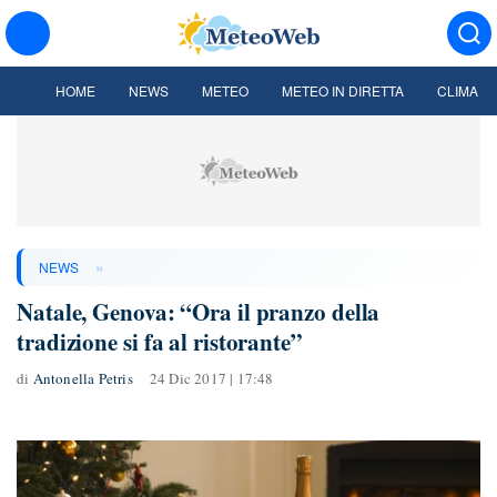
HOME
NEWS
METEO
METEO IN DIRETTA
CLIMA
»
NEWS
Natale, Genova: “Ora il pranzo della
tradizione si fa al ristorante”
di
Antonella Petris
24 Dic 2017 | 17:48