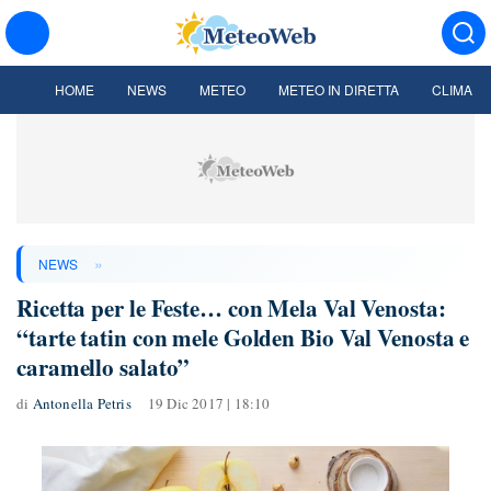
HOME
NEWS
METEO
METEO IN DIRETTA
CLIMA
»
NEWS
Ricetta per le Feste… con Mela Val Venosta:
“tarte tatin con mele Golden Bio Val Venosta e
caramello salato”
di
Antonella Petris
19 Dic 2017 | 18:10