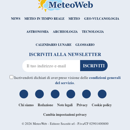
NEWS
METEO IN TEMPO REALE
METEO
GEO-VULCANOLOGIA
ASTRONOMIA
ARCHEOLOGIA
TECNOLOGIA
CALENDARIO LUNARE
GLOSSARIO
ISCRIVITI ALLA NEWSLETTER
condizioni generali
Iscrivendoti dichiari di aver preso visione delle
del servizio
.
Chi siamo
Redazione
Note legali
Privacy
Cookie policy
Cambia impostazioni privacy
© 2026
MeteoWeb
- Editore Socedit srl - P.iva/CF 02901400800