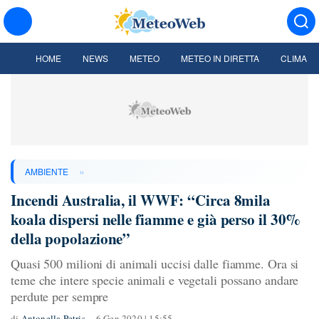
HOME
NEWS
METEO
METEO IN DIRETTA
CLIMA
»
AMBIENTE
Incendi Australia, il WWF: “Circa 8mila
koala dispersi nelle fiamme e già perso il 30%
della popolazione”
Quasi 500 milioni di animali uccisi dalle fiamme. Ora si
teme che intere specie animali e vegetali possano andare
perdute per sempre
di
Antonella Petris
6 Gen 2020 | 15:55