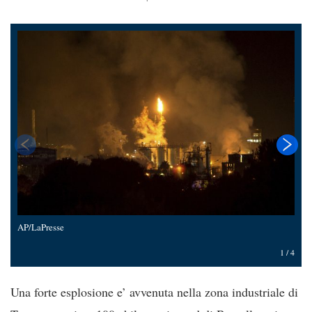
AP/LaPresse
A
1
/
4
Una forte esplosione e’ avvenuta nella zona industriale di