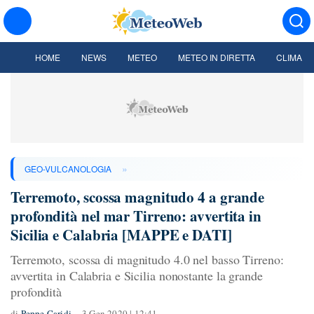
HOME
NEWS
METEO
METEO IN DIRETTA
CLIMA
»
GEO-VULCANOLOGIA
Terremoto, scossa magnitudo 4 a grande
profondità nel mar Tirreno: avvertita in
Sicilia e Calabria [MAPPE e DATI]
Terremoto, scossa di magnitudo 4.0 nel basso Tirreno:
avvertita in Calabria e Sicilia nonostante la grande
profondità
di
Peppe Caridi
3 Gen 2020 | 12:41