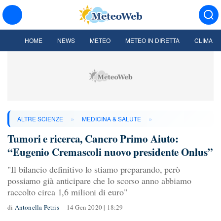
HOME
NEWS
METEO
METEO IN DIRETTA
CLIMA
»
»
ALTRE SCIENZE
MEDICINA & SALUTE
Tumori e ricerca, Cancro Primo Aiuto:
“Eugenio Cremascoli nuovo presidente Onlus”
"Il bilancio definitivo lo stiamo preparando, però
possiamo già anticipare che lo scorso anno abbiamo
raccolto circa 1,6 milioni di euro"
di
Antonella Petris
14 Gen 2020 | 18:29