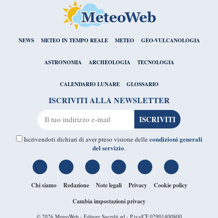
NEWS
METEO IN TEMPO REALE
METEO
GEO-VULCANOLOGIA
ASTRONOMIA
ARCHEOLOGIA
TECNOLOGIA
CALENDARIO LUNARE
GLOSSARIO
ISCRIVITI ALLA NEWSLETTER
condizioni generali
Iscrivendoti dichiari di aver preso visione delle
del servizio
.
Chi siamo
Redazione
Note legali
Privacy
Cookie policy
Cambia impostazioni privacy
© 2026
MeteoWeb
- Editore Socedit srl - P.iva/CF 02901400800