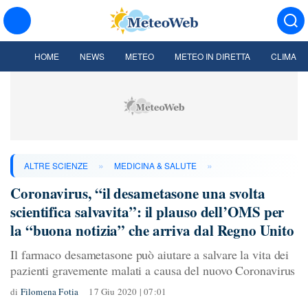
HOME
NEWS
METEO
METEO IN DIRETTA
CLIMA
»
»
ALTRE SCIENZE
MEDICINA & SALUTE
Coronavirus, “il desametasone una svolta
scientifica salvavita”: il plauso dell’OMS per
la “buona notizia” che arriva dal Regno Unito
Il farmaco desametasone può aiutare a salvare la vita dei
pazienti gravemente malati a causa del nuovo Coronavirus
di
Filomena Fotia
17 Giu 2020 | 07:01