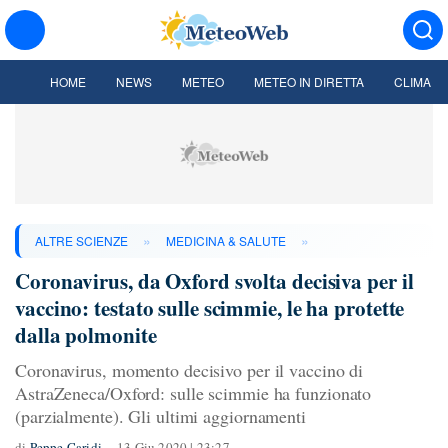
HOME
NEWS
METEO
METEO IN DIRETTA
CLIMA
»
»
ALTRE SCIENZE
MEDICINA & SALUTE
Coronavirus, da Oxford svolta decisiva per il
vaccino: testato sulle scimmie, le ha protette
dalla polmonite
Coronavirus, momento decisivo per il vaccino di
AstraZeneca/Oxford: sulle scimmie ha funzionato
(parzialmente). Gli ultimi aggiornamenti
di
Peppe Caridi
13 Giu 2020 | 23:27