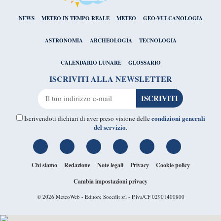
NEWS
METEO IN TEMPO REALE
METEO
GEO-VULCANOLOGIA
ASTRONOMIA
ARCHEOLOGIA
TECNOLOGIA
CALENDARIO LUNARE
GLOSSARIO
ISCRIVITI ALLA NEWSLETTER
condizioni generali
Iscrivendoti dichiari di aver preso visione delle
del servizio
.
Chi siamo
Redazione
Note legali
Privacy
Cookie policy
Cambia impostazioni privacy
© 2026
MeteoWeb
- Editore Socedit srl - P.iva/CF 02901400800