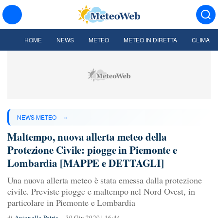
HOME
NEWS
METEO
METEO IN DIRETTA
CLIMA
»
NEWS METEO
Maltempo, nuova allerta meteo della
Protezione Civile: piogge in Piemonte e
Lombardia [MAPPE e DETTAGLI]
Una nuova allerta meteo è stata emessa dalla protezione
civile. Previste piogge e maltempo nel Nord Ovest, in
particolare in Piemonte e Lombardia
di
Antonella Petris
30 Giu 2020 | 16:44