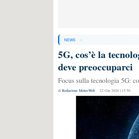
»
NEWS
5G, cos’è la tecnol
deve preoccuparci
Focus sulla tecnologia 5G: c
di
Redazione MeteoWeb
22 Giu 2020 | 15:50