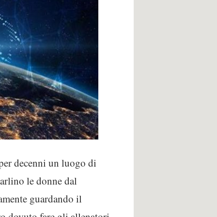
o per decenni un luogo di
arlino le donne dal
icamente guardando il
o dovuto fare gli allenatori