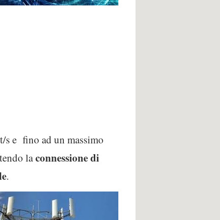
t/s e fino ad un massimo
connessione di
ntendo la
le
.