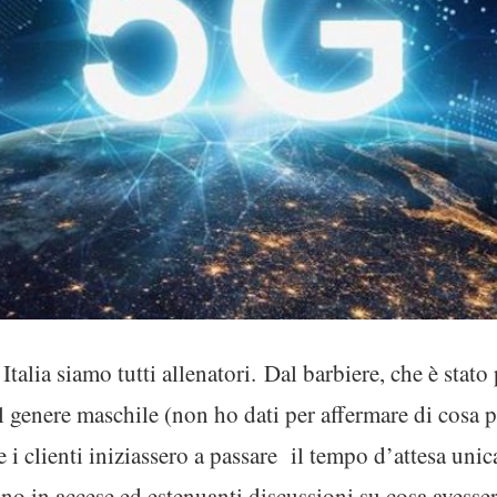
 Italia siamo tutti allenatori. Dal barbiere, che è stat
l genere maschile (non ho dati per affermare di cosa p
 i clienti iniziassero a passare il tempo d’attesa un
no in accese ed estenuanti discussioni su cosa avesser