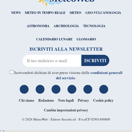
NEWS
METEO IN TEMPO REALE
METEO
GEO-VULCANOLOGIA
ASTRONOMIA
ARCHEOLOGIA
TECNOLOGIA
CALENDARIO LUNARE
GLOSSARIO
ISCRIVITI ALLA NEWSLETTER
condizioni generali
Iscrivendoti dichiari di aver preso visione delle
del servizio
.
Chi siamo
Redazione
Note legali
Privacy
Cookie policy
Cambia impostazioni privacy
© 2026
MeteoWeb
- Editore Socedit srl - P.iva/CF 02901400800