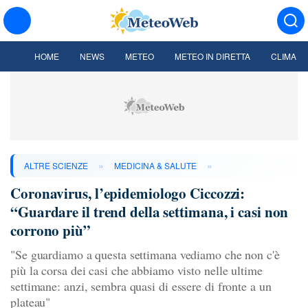
HOME
NEWS
METEO
METEO IN DIRETTA
CLIMA
»
»
ALTRE SCIENZE
MEDICINA & SALUTE
Coronavirus, l’epidemiologo Ciccozzi:
“Guardare il trend della settimana, i casi non
corrono più”
"Se guardiamo a questa settimana vediamo che non c'è
più la corsa dei casi che abbiamo visto nelle ultime
settimane: anzi, sembra quasi di essere di fronte a un
plateau"