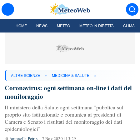
HOME
NEWS
METEO
METEO IN DIRETTA
CLIMA
»
»
ALTRE SCIENZE
MEDICINA & SALUTE
Coronavirus: ogni settimana on-line i dati del
monitoraggio
Il ministero della Salute ogni settimana "pubblica sul
proprio sito istituzionale e comunica ai presidenti di
Camera e Senato i risultati del monitoraggio dei dati
epidemiologici"
di
Antonella Petris
7 Nov 2020 | 13:29