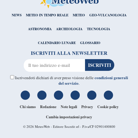
NEWS
METEO IN TEMPO REALE
METEO
GEO-VULCANOLOGIA
ASTRONOMIA
ARCHEOLOGIA
TECNOLOGIA
CALENDARIO LUNARE
GLOSSARIO
ISCRIVITI ALLA NEWSLETTER
condizioni generali
Iscrivendoti dichiari di aver preso visione delle
del servizio
.
Chi siamo
Redazione
Note legali
Privacy
Cookie policy
Cambia impostazioni privacy
© 2026
MeteoWeb
- Editore Socedit srl - P.iva/CF 02901400800