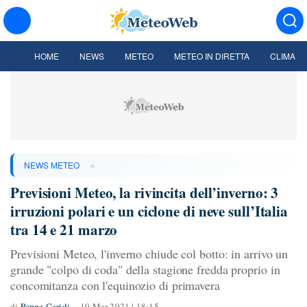
HOME
NEWS
METEO
METEO IN DIRETTA
CLIMA
»
NEWS METEO
Previsioni Meteo, la rivincita dell’inverno: 3
irruzioni polari e un ciclone di neve sull’Italia
tra 14 e 21 marzo
Previsioni Meteo, l'inverno chiude col botto: in arrivo un
grande "colpo di coda" della stagione fredda proprio in
concomitanza con l'equinozio di primavera
di
Peppe Caridi
10 Mar 2021 | 18:15