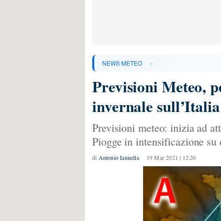
»
NEWS METEO
Previsioni Meteo, p
invernale sull’Italia
Previsioni meteo: inizia ad at
Piogge in intensificazione su 
di
Antonio Iannella
19 Mar 2021 | 12:26