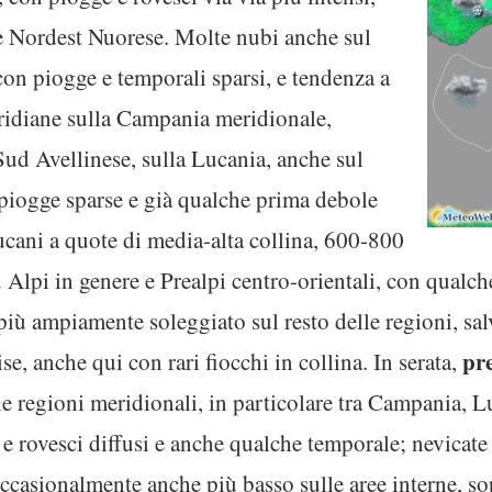
e Nordest Nuorese. Molte nubi anche sul
on piogge e temporali sparsi, e tendenza a
idiane sulla Campania meridionale,
Sud Avellinese, sulla Lucania, anche sul
 piogge sparse e già qualche prima debole
lucani a quote di media-alta collina, 600-800
lpi in genere e Prealpi centro-orientali, con qualche
iù ampiamente soleggiato sul resto delle regioni, sa
pr
e, anche qui con rari fiocchi in collina. In serata,
 regioni meridionali, in particolare tra Campania, Lu
e rovesci diffusi e anche qualche temporale; nevicate i
casionalmente anche più basso sulle aree interne, so