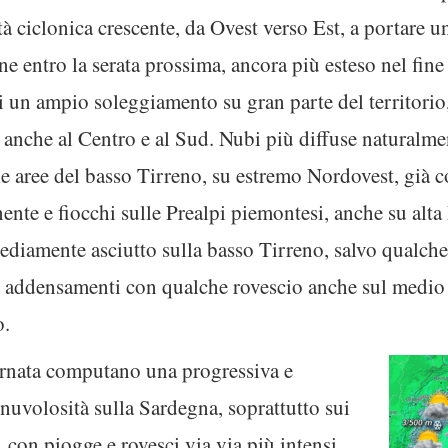
ità ciclonica crescente, da Ovest verso Est, a portare
ne entro la serata prossima, ancora più esteso nel fine
di un ampio soleggiamento su gran parte del territorio,
 anche al Centro e al Sud. Nubi più diffuse naturalmen
le aree del basso Tirreno, su estremo Nordovest, già co
nente e fiocchi sulle Prealpi piemontesi, anche su al
ediamente asciutto sulla basso Tirreno, salvo qualche
e addensamenti con qualche rovescio anche sul medio 
o.
ornata computano una progressiva e
 nuvolosità sulla Sardegna, soprattutto sui
i, con piogge e rovesci via via più intensi,