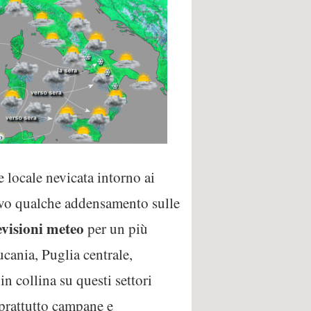
 locale nevicata intorno ai
lvo qualche addensamento sulle
evisioni meteo
per un più
cania, Puglia centrale,
n collina su questi settori
prattutto campane e