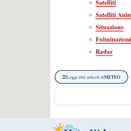
Satelliti
Satelliti Ani
Situazione
Fulminazion
Radar
METEO
Leggi altri articoli di