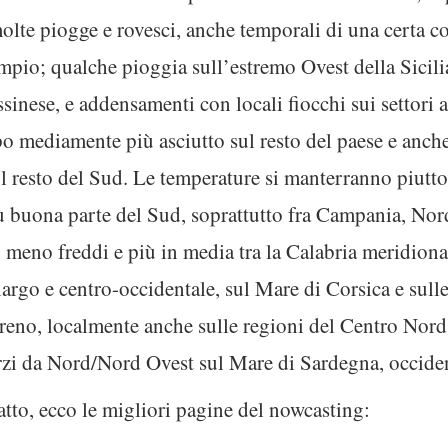
olte piogge e rovesci, anche temporali di una certa c
mpio; qualche pioggia sull’estremo Ovest della Sicili
nese, e addensamenti con locali fiocchi sui settori al
o mediamente più asciutto sul resto del paese e anch
 resto del Sud. Le temperature si manterranno piutt
 buona parte del Sud, soprattutto fra Campania, Nord
meno freddi e più in media tra la Calabria meridional
e largo e centro-occidentale, sul Mare di Corsica e sul
rreno, localmente anche sulle regioni del Centro Nord
rzi da Nord/Nord Ovest sul Mare di Sardegna, occident
tto, ecco le migliori pagine del nowcasting: