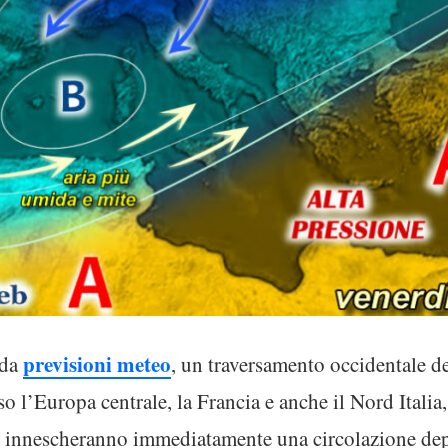
previsioni meteo
 da
, un traversamento occidentale de
erso l’Europa centrale, la Francia e anche il Nord Italia
 innescheranno immediatamente una circolazione depr