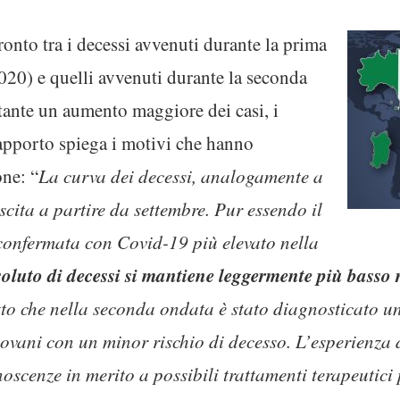
nfronto tra i decessi avvenuti durante la prima
020) e quelli avvenuti durante la seconda
ante un aumento maggiore dei casi, i
 rapporto spiega i motivi che hanno
one: “
La curva dei decessi, analogamente a
scita a partire da settembre. Pur essendo il
confermata con Covid-19 più elevato nella
luto di decessi si mantiene leggermente più basso r
tto che nella seconda ondata è stato diagnosticato 
ovani con un minor rischio di decesso. L’esperienza d
noscenze in merito a possibili trattamenti terapeutic