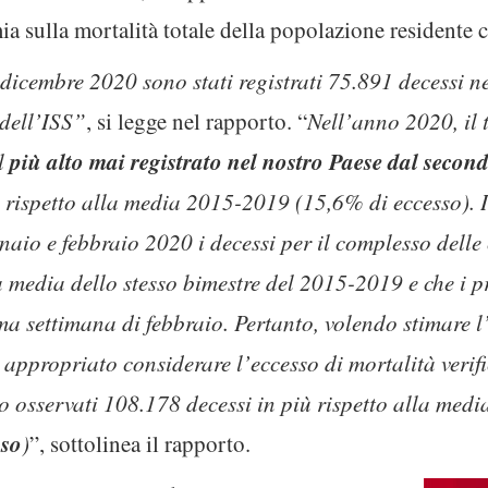
a sulla mortalità totale della popolazione residente 
1 dicembre 2020 sono stati registrati 75.891 decessi 
dell’ISS”
, si legge nel rapporto. “
Nell’anno 2020, il t
più alto mai registrato nel nostro Paese dal seco
il
ù rispetto alla media 2015-2019 (15,6% di eccesso). I
naio e febbraio 2020 i decessi per il complesso delle 
a media dello stesso bimestre del 2015-2019 e che i p
ma settimana di febbraio. Pertanto, volendo stimare 
ù appropriato considerare l’eccesso di mortalità verif
o osservati 108.178 decessi in più rispetto alla media
sso
)
”, sottolinea il rapporto.