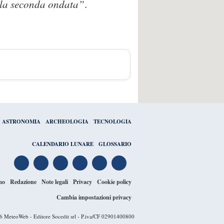
ella seconda ondata”
.
ASTRONOMIA
ARCHEOLOGIA
TECNOLOGIA
CALENDARIO LUNARE
GLOSSARIO
mo
Redazione
Note legali
Privacy
Cookie policy
Cambia impostazioni privacy
26
MeteoWeb
- Editore Socedit srl - P.iva/CF 02901400800