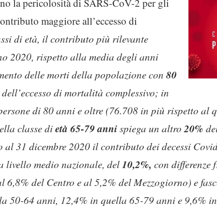
rano la pericolosità di SARS-CoV-2 per gli
contributo maggiore all’eccesso di
si di età, il contributo più rilevante
no 2020, rispetto alla media degli anni
80
mento delle morti della popolazione con
dell’eccesso di mortalità complessivo; in
ersone di 80 anni e oltre (76.708 in più rispetto al
età 65-79 anni
20%
ella classe di
spiega un altro
del
o al 31 dicembre 2020 il contributo dei decessi Covid
10,2%,
a livello medio nazionale, del
con differenze f
l 6,8% del Centro e al 5,2% del Mezzogiorno) e fasce
la 50-64 anni, 12,4% in quella 65-79 anni e 9,6% in