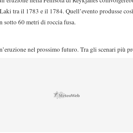
 un’eruzione nella Penisola di Reykjanes coinvolgere
Laki tra il 1783 e il 1784. Quell’evento produsse così
n sotto 60 metri di roccia fusa.
un’eruzione nel prossimo futuro. Tra gli scenari più p