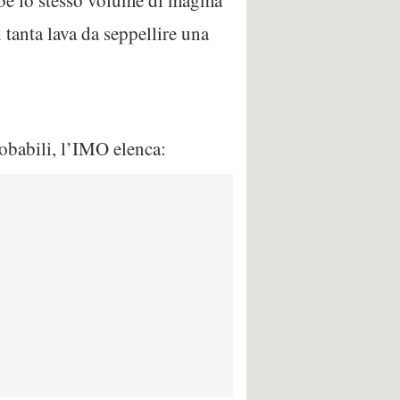
bbe lo stesso volume di magma
 tanta lava da seppellire una
robabili, l’IMO elenca: