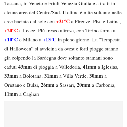
Toscana, in Veneto e Friuli Venezia Giulia e a tratti in
alcune aree del Centro/Sud. Il clima è mite soltanto nelle
+21°C
aree baciate dal sole con
a Firenze, Pisa e Latina,
+20°C
a Lecce. Più fresco altrove, con Torino ferma a
+10°C
+13°C
e Milano a
in pieno giorno. La “Tempesta
di Halloween” si avvicina da ovest e forti piogge stanno
già colpendo la Sardegna dove soltanto stamani sono
43mm
41mm
caduti
di pioggia a Valledoria,
a Iglesias,
33mm
31mm
30mm
a Bolotana,
a Villa Verde,
a
26mm
20mm
Oristano e Bulzi,
a Sassari,
a Carbonia,
11mm
a Cagliari.