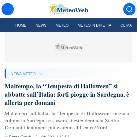
HOME
NEWS
METEO
METEO IN DIRETTA
CLIMA
»
NEWS METEO
Maltempo, la “Tempesta di Halloween” si
abbatte sull’Italia: forti piogge in Sardegna, è
allerta per domani
Maltempo sull'Italia, la "Tempesta di Halloween" inizia a
colpire la Sardegna e stasera si estenderà alla Sicilia.
Domani i fenomeni più estremi al Centro/Nord
di
Peppe Caridi
31 Ott 2021 | 12:52