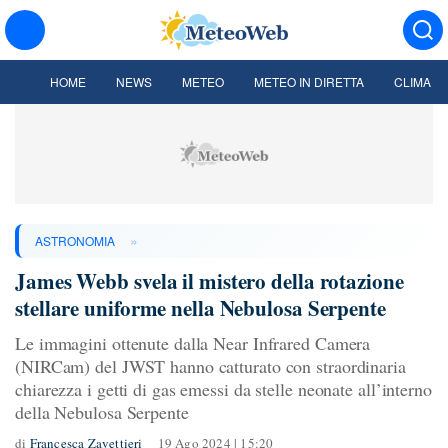
HOME
NEWS
METEO
METEO IN DIRETTA
CLIMA
»
ASTRONOMIA
James Webb svela il mistero della rotazione
stellare uniforme nella Nebulosa Serpente
Le immagini ottenute dalla Near Infrared Camera
(NIRCam) del JWST hanno catturato con straordinaria
chiarezza i getti di gas emessi da stelle neonate all’interno
della Nebulosa Serpente
di
Francesca Zavettieri
19 Ago 2024 | 15:20