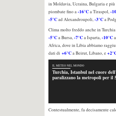
in Moldavia, Ucraina, Bulgaria e più
-16°C
-1
piombate fino a
a Tiraspol,
-5°C
-3°C
ad Alexandroupoli,
a Podg
Clima molto freddo anche in Turchi
-5°C
-7°C
-10°C
a Bursa,
a Isparta,
a
Africa, dove in Libia abbiamo raggi
+6°C
+2°
dati di
a Beirut, Libano, e
IL METEO NEL MONDO
Turchia, Istanbul nel cuore dell
paralizzano la metropoli per il
Contestualmente, fa decisamente ca