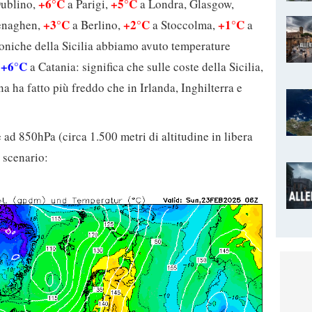
+6°C
+5°C
ublino,
a Parigi,
a Londra, Glasgow,
+3°C
+2°C
+1°C
enaghen,
a Berlino,
a Stoccolma,
a
 joniche della Sicilia abbiamo avuto temperature
+6°C
e
a Catania: significa che sulle coste della Sicilia,
a ha fatto più freddo che in Irlanda, Inghilterra e
ad 850hPa (circa 1.500 metri di altitudine in libera
 scenario: