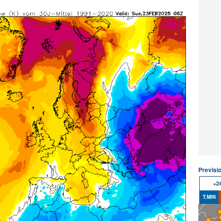
Previsi
+2
T.MIN