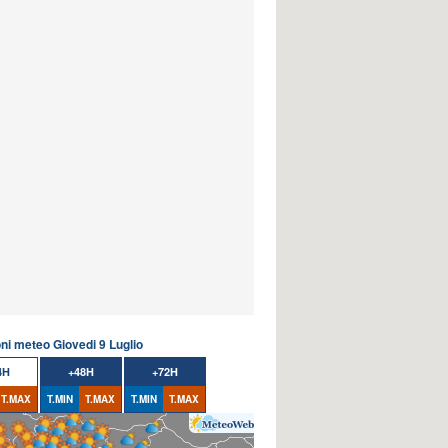
oni meteo Giovedi 9 Luglio
4H
+48H
+72H
T.MAX
T.MIN
T.MAX
T.MIN
T.MAX