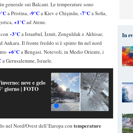
 in generale sui Balcani. Le temperature sono
0°C
-9°C
-7°C
a Pristina,
a Kiev e Chişinău,
a Sofia,
+1°C
orica,
ad Atene.
-3°C
a con
a Istanbul, İzmit, Zonguldak e Akhisar,
In e
d Ankara. Il fronte freddo si è spinto fin nel nord
+6°C
unto
a Bengasi. Notevoli, in Medio Oriente, i
C
a Gerusalemme, Israele.
’inverno: neve e gelo
 5° giorno | FOTO
temperature
ldo nel Nord/Ovest dell’Europa con