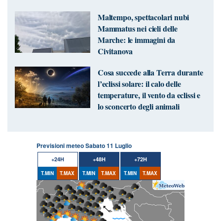
Maltempo, spettacolari nubi
Mammatus nei cieli delle
Marche: le immagini da
Civitanova
Cosa succede alla Terra durante
l’eclissi solare: il calo delle
temperature, il vento da eclissi e
lo sconcerto degli animali
Previsioni meteo Sabato 11 Luglio
+24H
+48H
+72H
T.MIN
T.MAX
T.MIN
T.MAX
T.MIN
T.MAX