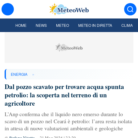
HOME
NEWS
METEO
METEO IN DIRETTA
CLIMA
»
ENERGIA
Dal pozzo scavato per trovare acqua spunta
petrolio: la scoperta nel terreno di un
agricoltore
L’Anp conferma che il liquido nero emerso durante lo
scavo di un pozzo nel Ceará è petrolio: l’area resta isolata
in attesa di nuove valutazioni ambientali e geologiche
di
Stefano Vitetta
21 Mag 2026 | 23:20