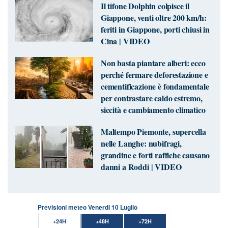
Il tifone Dolphin colpisce il
Giappone, venti oltre 200 km/h:
feriti in Giappone, porti chiusi in
Cina | VIDEO
Non basta piantare alberi: ecco
perché fermare deforestazione e
cementificazione è fondamentale
per contrastare caldo estremo,
siccità e cambiamento climatico
Maltempo Piemonte, supercella
nelle Langhe: nubifragi,
grandine e forti raffiche causano
danni a Roddi | VIDEO
Previsioni meteo Venerdi 10 Luglio
+24H
+48H
+72H