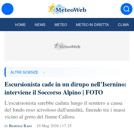
HOME
NEWS
METEO
METEO IN DIRETTA
CLIMA
»
ALTRE SCIENZE
Escursionista cade in un dirupo nell’Isernino:
interviene il Soccorso Alpino | FOTO
L'escursionista sarebbe caduta lungo il sentiero a causa
del fondo reso scivoloso dall'umidità, finendo tra i massi
vicino al greto del fiume Callora
di
Beatrice Raso
10 Mag 2026 | 17:25