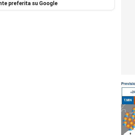
nte preferita su Google
Previsi
+2
T.MIN