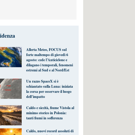
videnza
Allerta Meteo, FOCUS sul
forte maltempo di giovedì 6
agosto: cede l’Anticiclone e
dilagano i temporali, fenomeni
estremi al Sud e al Nord/Est
Un razzo SpaceX si è
schiantato sulla Luna: iniziata
la corsa per osservare il luogo
dell’impatto
Caldo e siccità, fiume Vistola al
minimo storico in Polonia:
tanti fiumi in sofferenza
Caldo, nuovi record assoluti di