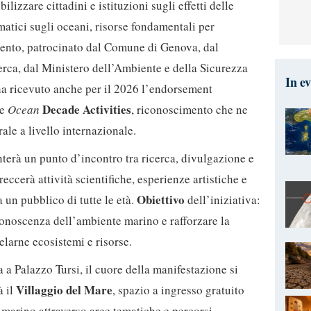
ilizzare cittadini e istituzioni sugli effetti delle
atici sugli oceani, risorse fondamentali per
’evento, patrocinato dal Comune di Genova, dal
erca, dal Ministero dell’Ambiente e della Sicurezza
In e
ha ricevuto anche per il 2026 l’endorsement
Decade Activities
le
Ocean
, riconoscimento che ne
rale a livello internazionale.
nterà un punto d’incontro tra ricerca, divulgazione e
ccerà attività scientifiche, esperienze artistiche e
Obiettivo
un pubblico di tutte le età.
dell’iniziativa:
a conoscenza dell’ambiente marino e rafforzare la
elarne ecosistemi e risorse.
 a Palazzo Tursi, il cuore della manifestazione si
Villaggio del Mare
à il
, spazio a ingresso gratuito
marino attraverso aree tematiche e percorsi