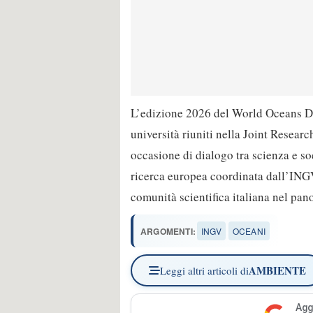
L’edizione 2026 del World Oceans Da
università riuniti nella Joint Resear
occasione di dialogo tra scienza e s
ricerca europea coordinata dall’INGV,
comunità scientifica italiana nel pan
ARGOMENTI:
INGV
OCEANI
AMBIENTE
Leggi altri articoli di
Agg