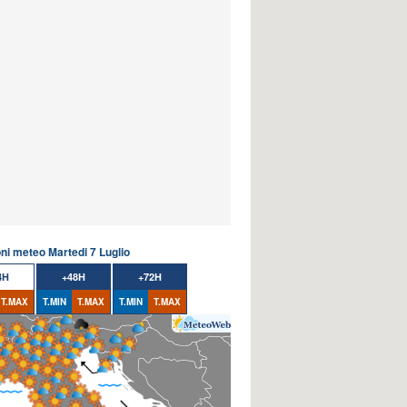
oni meteo Martedi 7 Luglio
4H
+48H
+72H
T.MAX
T.MIN
T.MAX
T.MIN
T.MAX