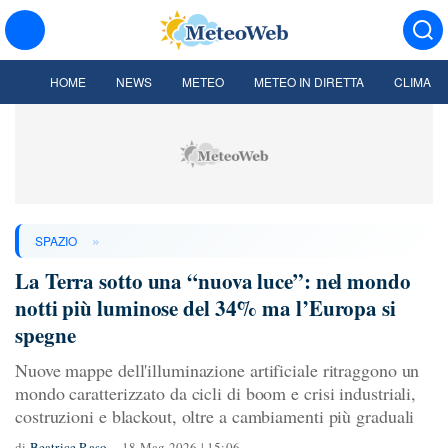
HOME
NEWS
METEO
METEO IN DIRETTA
CLIMA
»
SPAZIO
La Terra sotto una “nuova luce”: nel mondo
notti più luminose del 34% ma l’Europa si
spegne
Nuove mappe dell'illuminazione artificiale ritraggono un
mondo caratterizzato da cicli di boom e crisi industriali,
costruzioni e blackout, oltre a cambiamenti più graduali
di
Beatrice Raso
18 Mag 2026 | 15:06