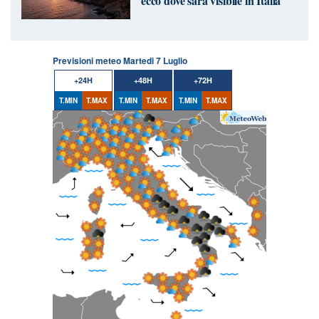
ecco dove sarà visibile in Italia
Previsioni meteo Martedi 7 Luglio
+24H
+48H
+72H
T.MIN
T.MAX
T.MIN
T.MAX
T.MIN
T.MAX