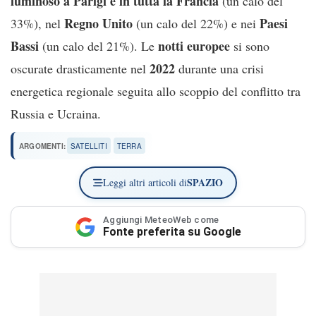
luminoso a Parigi e in tutta la Francia
(un calo del
Regno Unito
Paesi
33%), nel
(un calo del 22%) e nei
Bassi
notti europee
(un calo del 21%). Le
si sono
2022
oscurate drasticamente nel
durante una crisi
energetica regionale seguita allo scoppio del conflitto tra
Russia e Ucraina.
ARGOMENTI:
SATELLITI
TERRA
SPAZIO
Leggi altri articoli di
Aggiungi MeteoWeb come
Fonte preferita su Google