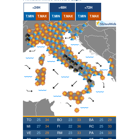
+24H
+48H
+72H
T.MIN
T.MAX
T.MIN
T.MAX
T.MIN
T.MAX