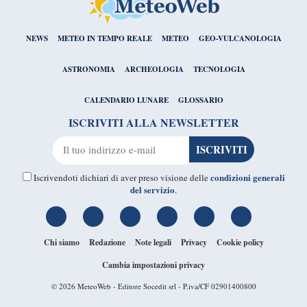
NEWS
METEO IN TEMPO REALE
METEO
GEO-VULCANOLOGIA
ASTRONOMIA
ARCHEOLOGIA
TECNOLOGIA
CALENDARIO LUNARE
GLOSSARIO
ISCRIVITI ALLA NEWSLETTER
condizioni generali
Iscrivendoti dichiari di aver preso visione delle
del servizio
.
Chi siamo
Redazione
Note legali
Privacy
Cookie policy
Cambia impostazioni privacy
© 2026
MeteoWeb
- Editore Socedit srl - P.iva/CF 02901400800