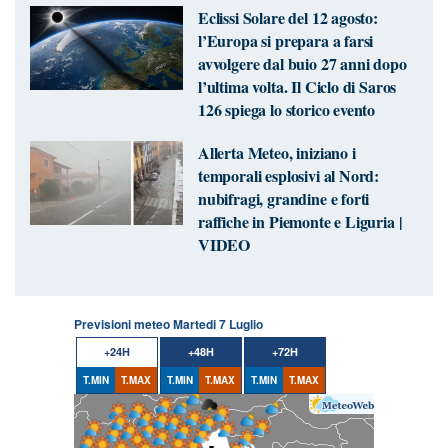
Eclissi Solare del 12 agosto:
l’Europa si prepara a farsi
avvolgere dal buio 27 anni dopo
l’ultima volta. Il Ciclo di Saros
126 spiega lo storico evento
Allerta Meteo, iniziano i
temporali esplosivi al Nord:
nubifragi, grandine e forti
raffiche in Piemonte e Liguria |
VIDEO
Previsioni meteo Martedi 7 Luglio
+24H
+48H
+72H
T.MIN
T.MAX
T.MIN
T.MAX
T.MIN
T.MAX