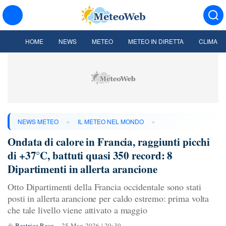
HOME
NEWS
METEO
METEO IN DIRETTA
CLIMA
»
»
NEWS METEO
IL METEO NEL MONDO
Ondata di calore in Francia, raggiunti picchi
di +37°C, battuti quasi 350 record: 8
Dipartimenti in allerta arancione
Otto Dipartimenti della Francia occidentale sono stati
posti in allerta arancione per caldo estremo: prima volta
che tale livello viene attivato a maggio
di
Beatrice Raso
25 Mag 2026 | 20:39