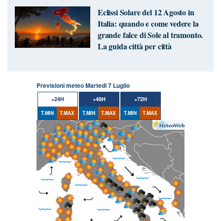
Eclissi Solare del 12 Agosto in
Italia: quando e come vedere la
grande falce di Sole al tramonto.
La guida città per città
Previsioni meteo Martedi 7 Luglio
+24H
+48H
+72H
T.MIN
T.MAX
T.MIN
T.MAX
T.MIN
T.MAX