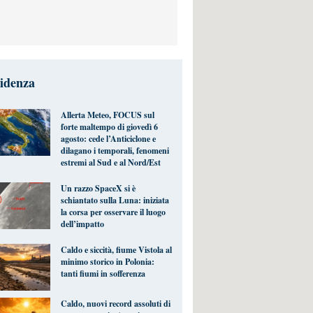
videnza
Allerta Meteo, FOCUS sul
forte maltempo di giovedì 6
agosto: cede l’Anticiclone e
dilagano i temporali, fenomeni
estremi al Sud e al Nord/Est
Un razzo SpaceX si è
schiantato sulla Luna: iniziata
la corsa per osservare il luogo
dell’impatto
Caldo e siccità, fiume Vistola al
minimo storico in Polonia:
tanti fiumi in sofferenza
Caldo, nuovi record assoluti di