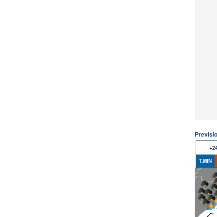
Previsi
+2
T.MIN