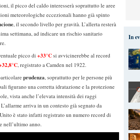
ni, il picco del caldo interesserà soprattutto le aree
izioni meteorologiche eccezionali hanno già spinto
ncione
, il secondo livello per gravità. L’allerta resterà
sima settimana, ad indicare un rischio sanitario
In e
re.
+33°C
ventuale picco di
si avvicinerebbe al record
+32,8°C
, registrato a Camden nel 1922.
prudenza
particolare
, soprattutto per le persone più
pali figurano una corretta idratazione e la protezione
sole, vista anche l’elevata intensità dei raggi
i. L’allarme arriva in un contesto già segnato da
nito è stato infatti registrato un numero record di
le nell’ultimo anno.