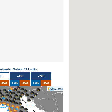
oni meteo Sabato 11 Luglio
4H
+48H
+72H
T.MAX
T.MIN
T.MAX
T.MIN
T.MAX