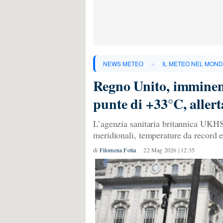
»
NEWS METEO
IL METEO NEL MON
Regno Unito, imminent
punte di +33°C, allert
L’agenzia sanitaria britannica UKHSA
meridionali, temperature da record 
di
Filomena Fotia
22 Mag 2026 | 12:35