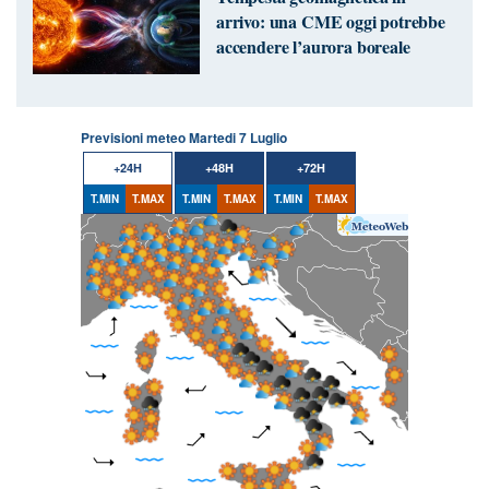
arrivo: una CME oggi potrebbe
accendere l’aurora boreale
Previsioni meteo Martedi 7 Luglio
+24H
+48H
+72H
T.MIN
T.MAX
T.MIN
T.MAX
T.MIN
T.MAX