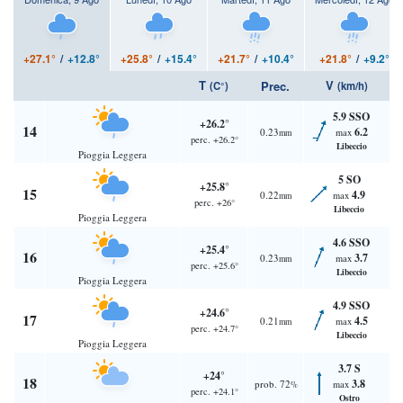
+27.1°
/
+12.8°
+25.8°
/
+15.4°
+21.7°
/
+10.4°
+21.8°
/
+9.2°
T
V
Prec.
(C°)
(km/h)
5.9 SSO
+26.2°
14
6.2
0.23
max
mm
perc. +26.2°
Libeccio
Pioggia Leggera
5 SO
+25.8°
15
4.9
0.22
max
mm
perc. +26°
Libeccio
Pioggia Leggera
4.6 SSO
+25.4°
16
3.7
0.23
max
mm
perc. +25.6°
Libeccio
Pioggia Leggera
4.9 SSO
+24.6°
17
4.5
0.21
max
mm
perc. +24.7°
Libeccio
Pioggia Leggera
3.7 S
+24°
18
3.8
prob. 72
max
%
perc. +24.1°
Ostro