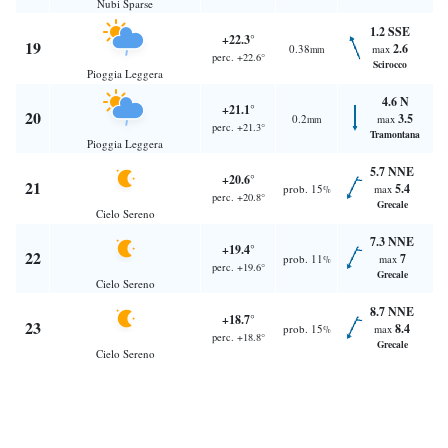
Nubi Sparse
1.2 SSE
+22.3°
19
2.6
0.38
max
mm
perc. +22.6°
Scirocco
Pioggia Leggera
4.6 N
+21.1°
20
3.5
0.2
max
mm
perc. +21.3°
Tramontana
Pioggia Leggera
5.7 NNE
+20.6°
21
5.4
prob. 15
max
%
perc. +20.8°
Grecale
Cielo Sereno
7.3 NNE
+19.4°
22
7
prob. 11
max
%
perc. +19.6°
Grecale
Cielo Sereno
8.7 NNE
+18.7°
23
8.4
prob. 15
max
%
perc. +18.8°
Grecale
Cielo Sereno