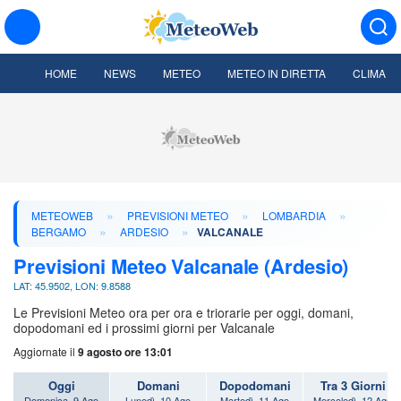
HOME
NEWS
METEO
METEO IN DIRETTA
CLIMA
»
»
»
METEOWEB
PREVISIONI METEO
LOMBARDIA
»
»
BERGAMO
ARDESIO
VALCANALE
Previsioni Meteo Valcanale (Ardesio)
LAT: 45.9502, LON: 9.8588
Le Previsioni Meteo ora per ora e triorarie per oggi, domani,
dopodomani ed i prossimi giorni per Valcanale
Aggiornate il
9 agosto ore 13:01
Oggi
Domani
Dopodomani
Tra 3 Giorni
Domenica, 9 Ago
Lunedì, 10 Ago
Martedì, 11 Ago
Mercoledì, 12 Ago