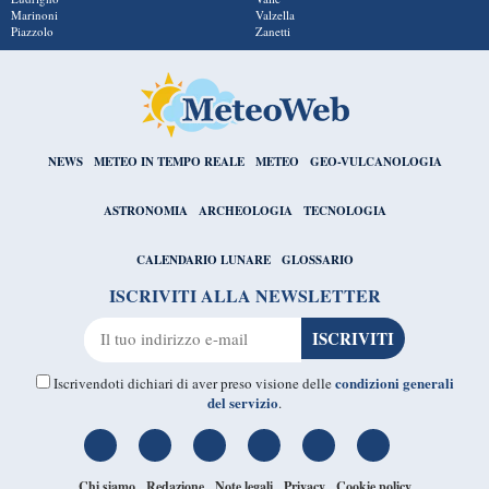
Marinoni
Valzella
Piazzolo
Zanetti
NEWS
METEO IN TEMPO REALE
METEO
GEO-VULCANOLOGIA
ASTRONOMIA
ARCHEOLOGIA
TECNOLOGIA
CALENDARIO LUNARE
GLOSSARIO
ISCRIVITI ALLA NEWSLETTER
condizioni generali
Iscrivendoti dichiari di aver preso visione delle
del servizio
.
Chi siamo
Redazione
Note legali
Privacy
Cookie policy