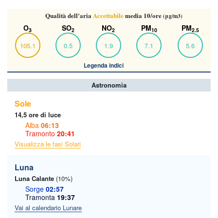
Qualità dell'aria
Accettabile
media 10/ore
(μg/m3)
O
SO
NO
PM
PM
3
2
2
10
2.5
105.1
0.5
1.9
7.1
5.6
Legenda indici
Astronomia
Sole
14,5 ore di luce
Alba
06:13
Tramonto
20:41
Visualizza le fasi Solari
Luna
Luna Calante
(10%)
Sorge
02:57
Tramonta
19:37
Vai al calendario Lunare