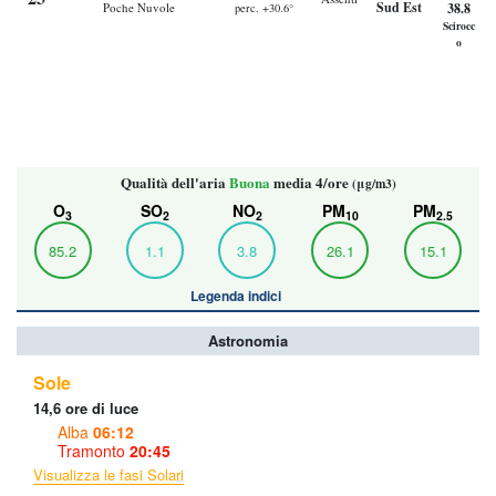
Poche Nuvole
38.8
perc. +30.6°
Scirocc
o
Qualità dell'aria
Buona
media 4/ore
(μg/m3)
O
SO
NO
PM
PM
3
2
2
10
2.5
85.2
1.1
3.8
26.1
15.1
Legenda indici
Astronomia
Sole
14,6 ore di luce
Alba
06:12
Tramonto
20:45
Visualizza le fasi Solari