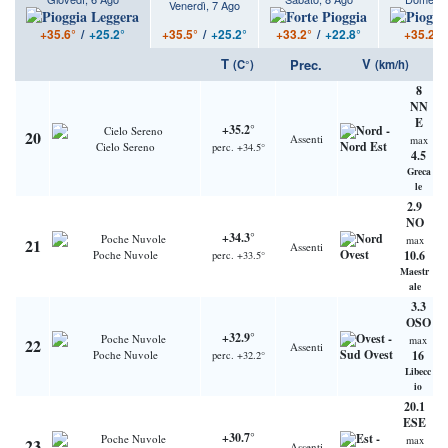
Venerdì, 7 Ago
+35.5°
/
+25.2°
+35.6°
/
+25.2°
+33.2°
/
+22.8°
+35.2°
/
T
V
Prec.
(C°)
(km/h)
8
NN
E
+35.2°
20
Assenti
max
Cielo Sereno
perc. +34.5°
4.5
Greca
le
2.9
NO
+34.3°
max
21
Assenti
Poche Nuvole
10.6
perc. +33.5°
Maestr
ale
3.3
OSO
+32.9°
max
22
Assenti
Poche Nuvole
16
perc. +32.2°
Libecc
io
20.1
ESE
+30.7°
max
23
Assenti