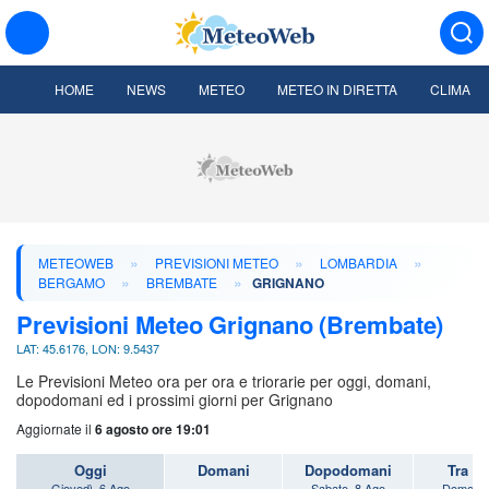
HOME
NEWS
METEO
METEO IN DIRETTA
CLIMA
»
»
»
METEOWEB
PREVISIONI METEO
LOMBARDIA
»
»
BERGAMO
BREMBATE
GRIGNANO
Previsioni Meteo Grignano (Brembate)
LAT: 45.6176, LON: 9.5437
Le Previsioni Meteo ora per ora e triorarie per oggi, domani,
dopodomani ed i prossimi giorni per Grignano
Aggiornate il
6 agosto ore 19:01
Oggi
Domani
Dopodomani
Tra 3 
Giovedì, 6 Ago
Sabato, 8 Ago
Domenic